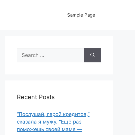
Sample Page
Search
for:
Recent Posts
“Послушай, герой кредитов,”
сказала я мужу. “Ещё раз
поможешь своей маме —