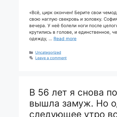
«Всё, цирк окончен! Берите свои чемод
свою наглую свекровь и золовку. София
вечера. У неё болели ноги после цело
крутились в голове, и единственное, ч
одежду, …
Read more
Categories
Uncategorized
Leave a comment
В 56 лет я снова п
вышла замуж. Но о
следующее утро вс