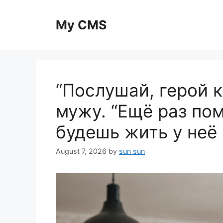
Skip
to
My CMS
content
“Послушай, герой к
мужу. “Ещё раз п
будешь жить у неё 
August 7, 2026
by
sun sun