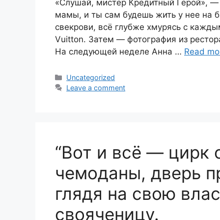
«Слушай, мистер Кредитный Герой», —
мамы, и ты сам будешь жить у нее на 
свекрови, всё глубже хмурясь с кажды
Vuitton. Затем — фотография из рестор
На следующей неделе Анна …
Read mo
Categories
Uncategorized
Leave a comment
“Вот и всё — цирк 
чемоданы, дверь пр
глядя на свою вла
свояченицу.