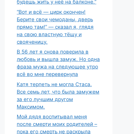
будешь жить у неё на балконе.”
“Вот и всё — цирк окончен!
Берите свои чемоданы, дверь
прямо там!” — сказал я, глядя
на свою властную тёщу и
свояченицу.
В 56 лет я снова поверила в
любовь и вышла замуж. Но одна
фраза мужа на следующее утро
всё во мне перевернула
Катя терпеть не могла Стаса.
Все семь лет, что была замужем
за его лучшим другом
Максимом.
Мой дядя воспитывал меня
после смерти моих родителей –
пока его смерть не раскрыла