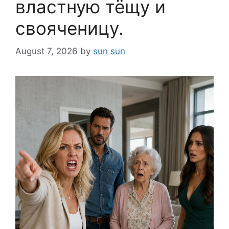
властную тёщу и
свояченицу.
August 7, 2026
by
sun sun