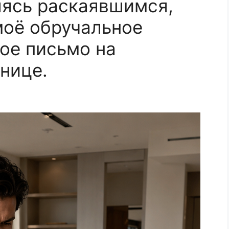
яясь раскаявшимся,
моё обручальное
ое письмо на
нице.