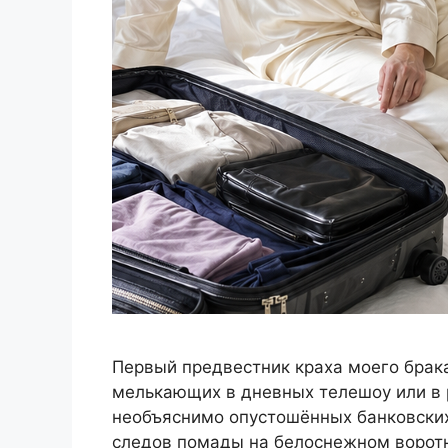
Первый предвестник краха моего брак
мелькающих в дневных телешоу или в 
необъяснимо опустошённых банковских
следов помады на белоснежном воротн