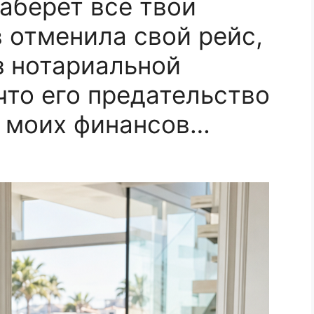
аберет все твои
в отменила свой рейс,
з нотариальной
что его предательство
о моих финансов…