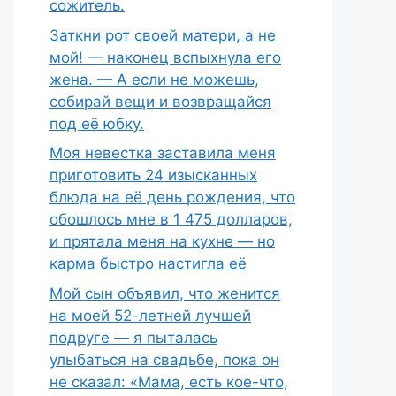
сожитель.
Заткни рот своей матери, а не
мой! — наконец вспыхнула его
жена. — А если не можешь,
собирай вещи и возвращайся
под её юбку.
Моя невестка заставила меня
приготовить 24 изысканных
блюда на её день рождения, что
обошлось мне в 1 475 долларов,
и прятала меня на кухне — но
карма быстро настигла её
Мой сын объявил, что женится
на моей 52-летней лучшей
подруге — я пыталась
улыбаться на свадьбе, пока он
не сказал: «Мама, есть кое-что,