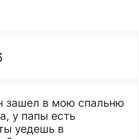
6
н зашел в мою спальню
а, у папы есть
ты уедешь в