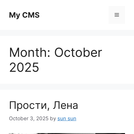
Skip
to
My CMS
Menu
content
Month:
October
2025
Прости, Лена
October 3, 2025
by
sun sun