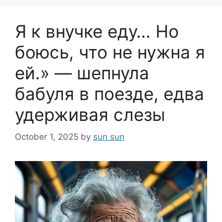
Я к внучке еду… Но
боюсь, что не нужна я
ей.» — шепнула
бабуля в поезде, едва
удерживая слезы
October 1, 2025
by
sun sun