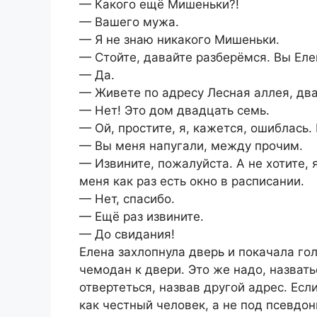
— Какого ещё Мишеньки?!
— Вашего мужа.
— Я не знаю никакого Мишеньки.
— Стойте, давайте разберёмся. Вы Еле
— Да.
— Живете по адресу Лесная аллея, два
— Нет! Это дом двадцать семь.
— Ой, простите, я, кажется, ошиблась.
— Вы меня напугали, между прочим.
— Извините, пожалуйста. А не хотите,
меня как раз есть окно в расписании.
— Нет, спасибо.
— Ещё раз извините.
— До свидания!
Елена захлопнула дверь и покачала го
чемодан к двери. Это же надо, назват
отвертеться, назвав другой адрес. Есл
как честный человек, а не под псевд