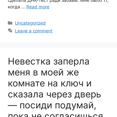
сделала ДНК-тест ради забавы. Мне было 17,
когда …
Read more
Categories
Uncategorized
Leave a comment
Невестка заперла
меня в моей же
комнате на ключ и
сказала через дверь
— посиди подумай,
пока не согласишься