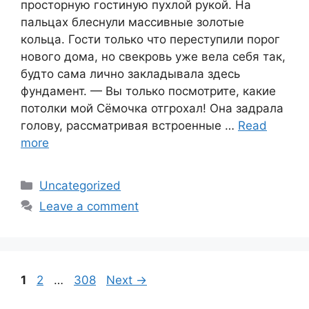
просторную гостиную пухлой рукой. На
пальцах блеснули массивные золотые
кольца. Гости только что переступили порог
нового дома, но свекровь уже вела себя так,
будто сама лично закладывала здесь
фундамент. — Вы только посмотрите, какие
потолки мой Сёмочка отгрохал! Она задрала
голову, рассматривая встроенные …
Read
more
Categories
Uncategorized
Leave a comment
Page
Page
Page
1
2
…
308
Next
→