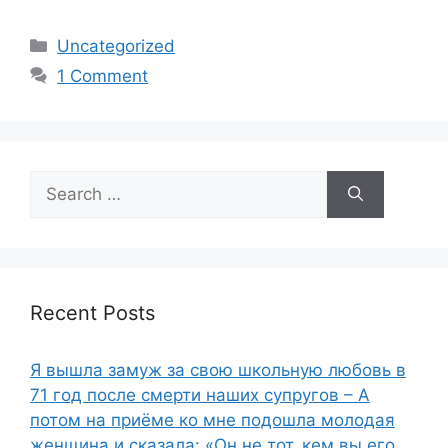
Categories
Uncategorized
1 Comment
Search
for:
Recent Posts
Я вышла замуж за свою школьную любовь в
71 год после смерти наших супругов – А
потом на приёме ко мне подошла молодая
женщина и сказала: «Он не тот, кем вы его