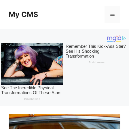
Skip
to
My CMS
Menu
content