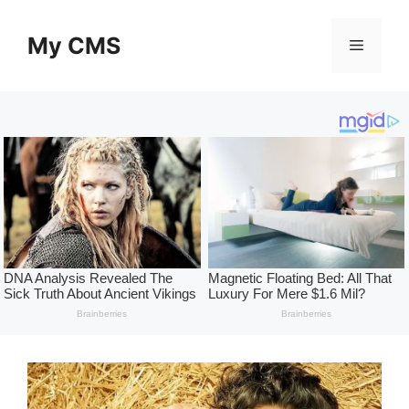
Skip
to
My CMS
Menu
content