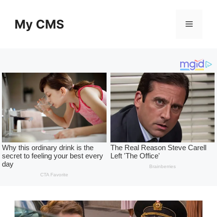
Skip
to
My CMS
Menu
content