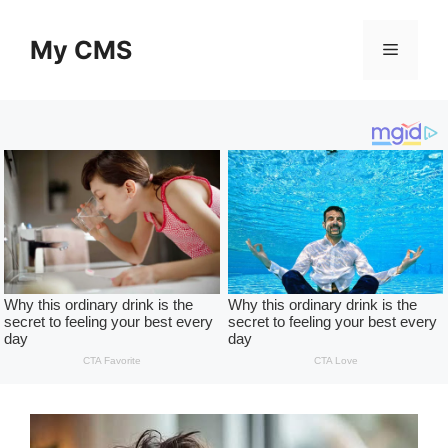
Skip
to
My CMS
Menu
content