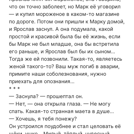
что он точно заболеет, но Марк её уговорил
— и купил мороженое в каком-то магазине
по дороге. Потом они пришли к Марку домой,
и Ярослав заснул. А она подумала, какой
простой и красивой была бы её жизнь, если
бы Марк не был младше, она бы встретила
его раньше, и Ярослав был бы их сыном…
Тогда же ей позвонили. Такая-то, являетесь
женой такого-то? Ваш муж погиб в аварии,
примите наши соболезнования, нужно
приехать для опознания…
* * *
— Заснула? — прошептал он.
— Нет, — она открыла глаза. — Не могу
спать. Какая-то странная маета в душе…
— Хочешь, я тебя понежу?
Он устроился поудобнее и стал целовать её
щёки, ушко… Милый, тёплый, чудесный