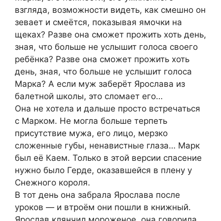
взгляда, возможности видеть, как смешно он
зевает и смеётся, показывая ямочки на
щеках? Разве она сможет прожить хоть день,
зная, что больше не услышит голоса своего
ребёнка? Разве она сможет прожить хоть
день, зная, что больше не услышит голоса
Марка? А если муж заберёт Ярослава из
балетной школы, это сломает его…
Она не хотела и дальше просто встречаться
с Марком. Не могла больше терпеть
присутствие мужа, его лицо, мерзко
сложенные губы, ненавистные глаза… Марк
был её Каем. Только в этой версии спасение
нужно было Герде, оказавшейся в плену у
Снежного короля.
В тот день она забрала Ярослава после
уроков — и втроём они пошли в книжный.
Ярослав клянчил мороженое, она говорила,