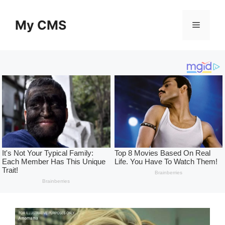
Skip
to
My CMS
Menu
content