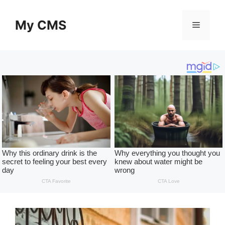
Skip
to
My CMS
Menu
content