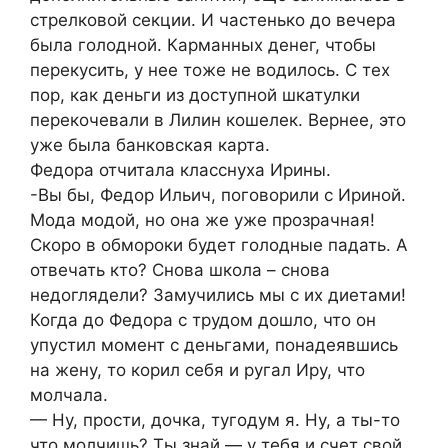
стрелковой секции. И частенько до вечера
была голодной. Карманных денег, чтобы
перекусить, у нее тоже не водилось. С тех
пор, как деньги из доступной шкатулки
перекочевали в Лилин кошелек. Вернее, это
уже была банковская карта.
Федора отчитала класснуха Ирины.
-Вы бы, Федор Ильич, поговорили с Ириной.
Мода модой, но она же уже прозрачная!
Скоро в обмороки будет голодные падать. А
отвечать кто? Снова школа – снова
недоглядели? Замучились мы с их диетами!
Когда до Федора с трудом дошло, что он
упустил момент с деньгами, понадеявшись
на жену, то корил себя и ругал Иру, что
молчала.
— Ну, прости, дочка, тугодум я. Ну, а ты-то
что молчишь? Ты знай — у тебя и счет свой