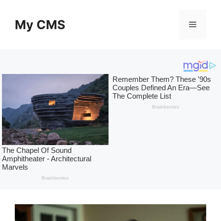
Skip
to
My CMS
Menu
content