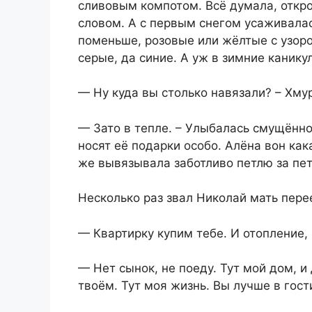
сливовым компотом. Всё думала, откр
словом. А с первым снегом усаживалас
поменьше, розовые или жёлтые с узор
серые, да синие. А уж в зимние канику
— Ну куда вы столько навязали? – Хму
— Зато в тепле. – Улыбалась смущённо
носят её подарки особо. Алёна вон как
же вывязывала заботливо петлю за пет
Несколько раз звал Николай мать перее
— Квартирку купим тебе. И отопление, 
— Нет сынок, не поеду. Тут мой дом, и
твоём. Тут моя жизнь. Вы лучше в гос