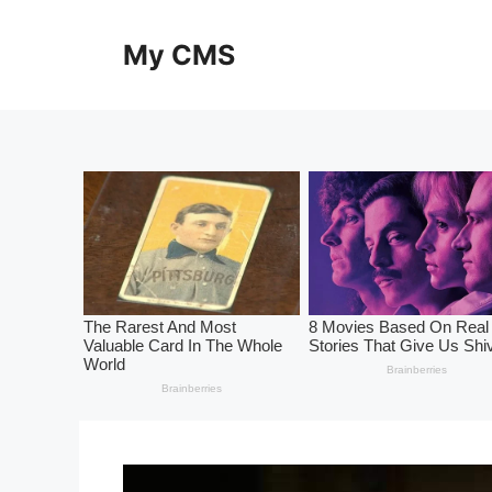
Skip
to
My CMS
content