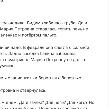
печь чадила. Видимо забилась труба. Да и
Мария Петровна старалась топить печь не
аленках и потёртом пальто.
и ей надо. В феврале она слегла с сильной
тся. Ладно соседка Галина забежала
рач осматривал Марию Петровну не долго.
умчиво.
о желание жить и бороться с болезнью.
тровна и отвернулась.
м днём. Да и зачем? Для чего? Для кого? Но
гала каждый день. Приносила горячий суп,