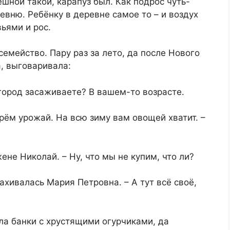
шной такой, карапуз был. Как подрос чуть-
ревню. Ребёнку в деревне самое то – и воздух
ьями и рос.
семейство. Пару раз за лето, да после Нового
а, выговаривала:
город засаживаете? В вашем-то возрасте.
ерём урожай. На всю зиму вам овощей хватит. –
ене Николай. – Ну, что мы не купим, что ли?
ахивалась Мария Петровна. – А тут всё своё,
ла банки с хрустящими огурчиками, да