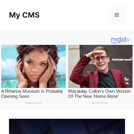
Skip
to
My CMS
Menu
content