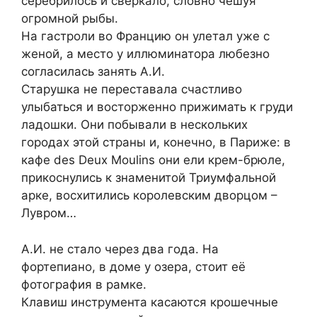
серебрилось и сверкало, словно чешуя
огромной рыбы.
На гастроли во Францию он улетал уже с
женой, а место у иллюминатора любезно
согласилась занять А.И.
Старушка не переставала счастливо
улыбаться и восторженно прижимать к груди
ладошки. Они побывали в нескольких
городах этой страны и, конечно, в Париже: в
кафе des Deux Moulins они ели крем-брюле,
прикоснулись к знаменитой Триумфальной
арке, восхитились королевским дворцом –
Лувром…
А.И. не стало через два года. На
фортепиано, в доме у озера, стоит её
фотография в рамке.
Клавиш инструмента касаются крошечные