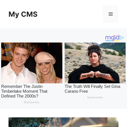
Skip
to
My CMS
Menu
content