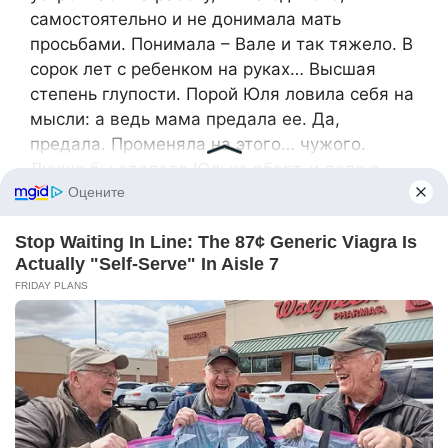
самостоятельно и не донимала мать
просьбами. Понимала – Вале и так тяжело. В
сорок лет с ребенком на руках… Высшая
степень глупости. Порой Юля ловила себя на
мысли: а ведь мама предала ее. Да,
предала. Променяла на этого… чужого.
Лучше бы сделала Юлька аборт, и дело с
концом. Никаких проблем – женщины на
работе часто рассказывали, сколько они этих
абортов понаделали, и ничего.
Диплом Юля получила, да только не
воспользовалась им. Прилипла к
парикмахерской. Сначала выметала чужие
волосы, а уж потом, понабравшись опыта,
отправилась на курсы и получила нужные
корки. На жизнь хватало. Она ведь одна – ни
мужа, ни детей. И слава Богу.