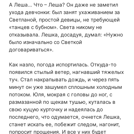
А Леша… Что – Леша? Он даже не заметил
ухода девчонки: был занят ухаживанием за
Светланой, простой девицы, не требующей
«танцев с бубном». Света никому не
отказывала. Лешка, досадуя, думал: «Нужно
было изначально со Светкой
договариваться».
Как назло, погода испортилась. Откуда-то
появился стылый ветер, нагнавший тяжелых
туч. Стал накрапывать дождь, и через пять
минут он уже зашумел сплошным холодным
потоком. Юля, мокрая с головы до ног, с
размазанной по щекам тушью, куталась в
свою куцую курточку и надеялась до
последнего, что одумается, очнется Лешка,
станет искать ее, побежит следом, нагонит,
попросит прощения. И все у них будет