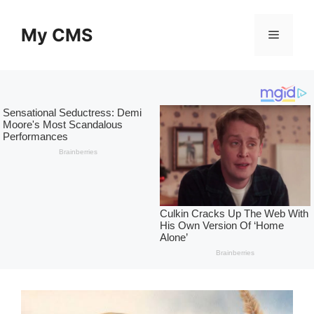
Skip
to
My CMS
Menu
content