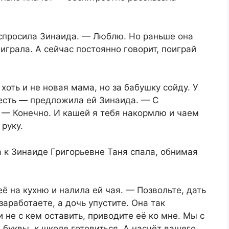
спросила Зинаида. — Люблю. Но раньше она
играла. А сейчас постоянно говорит, поиграй
 хоть и не новая мама, но за бабушку сойду. У
 есть — предложила ей Зинаида. — С
 — Конечно. И кашей я тебя накормлю и чаем
руку.
 к Зинаиде Григорьевне Таня спала, обнимая
ё на кухню и налила ей чая. — Позвольте, дать
заработаете, а дочь упустите. Она так
 не с кем оставить, приводите её ко мне. Мы с
 буквы, к школе готовиться. А насчёт вашего