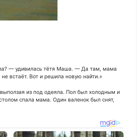
ла? — удивилась тётя Маша. — Да там, мама
на не встаёт. Вот и решила новую найти.»
 выползая из под одеяла. Пол был холодным и
столом спала мама. Один валенок был снят,