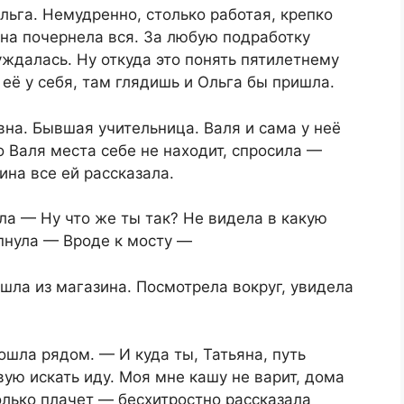
льга. Немудренно, столько работая, крепко
она почернела вся. За любую подработку
уждалась. Ну откуда это понять пятилетнему
её у себя, там глядишь и Ольга бы пришла.
вна. Бывшая учительница. Валя и сама у неё
о Валя места себе не находит, спросила —
ина все ей рассказала.
ла — Ну что же ты так? Не видела в какую
пнула — Вроде к мосту —
ла из магазина. Посмотрела вокруг, увидела
ошла рядом. — И куда ты, Татьяна, путь
ю искать иду. Моя мне кашу не варит, дома
только плачет — бесхитростно рассказала