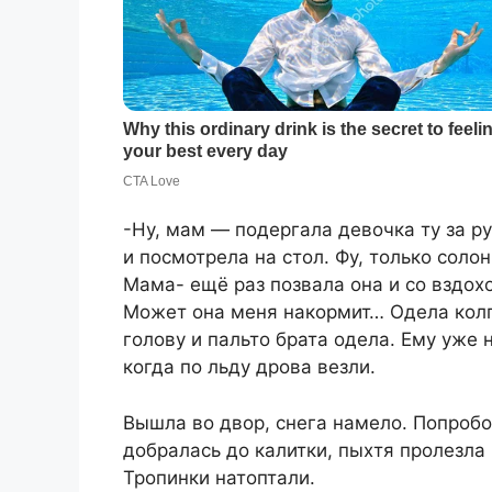
-Ну, мам — подергала девочка ту за ру
и посмотрела на стол. Фу, только солон
Мама- ещё раз позвала она и со вздох
Может она меня накормит… Одела колг
голову и пальто брата одела. Ему уже 
когда по льду дрова везли.
Вышла во двор, снега намело. Попробо
добралась до калитки, пыхтя пролезла
Тропинки натоптали.