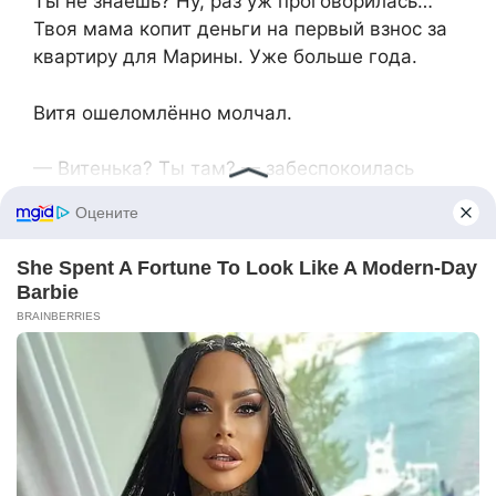
Ты не знаешь? Ну, раз уж проговорилась…
Твоя мама копит деньги на первый взнос за
квартиру для Марины. Уже больше года.
Витя ошеломлённо молчал.
— Витенька? Ты там? — забеспокоилась
женщина.
— Да-да, я слушаю. Просто удивлён. Мама
говорила, что им едва хватает на лекарства
и продукты.
— Ну, — замялась Валентина Петровна. —
Катя всегда была скупой. А сейчас прямо
одержима идеей помочь Марине с жильём.
Говорит, у неё семья большая, детям нужно
пространство. А у вас же своя квартира