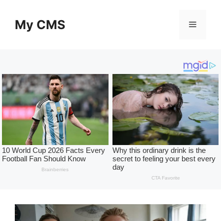
Skip
to
My CMS
Menu
content