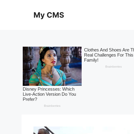
Skip
to
My CMS
content