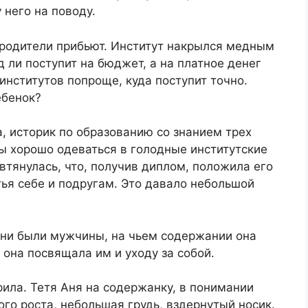
 него на поводу.
 родители прибьют. Институт накрылся медным
д ли поступит на бюджет, а на платное денег
институтов попроще, куда поступит точно.
ебенок?
а, историк по образованию со знанием трех
бы хорошо одеваться в голодные институтские
втянулась, что, получив диплом, положила его
тья себе и подругам. Это давало небольшой
ни были мужчины, на чьем содержании она
она посвящала им и уходу за собой.
рила. Тетя Аня на содержанку, в понимании
ого роста, небольшая грудь, вздернутый носик.