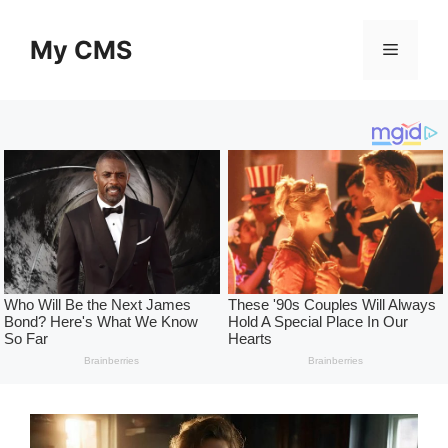
Skip
to
My CMS
Menu
content