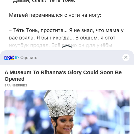
Матвей переминался с ноги на ногу:
– Тёть Тонь, простите… Я не знал, что мама у
вас взяла. Я бы никогда… В общем, я этот
ноутбук продал. Всё равно он для учёбы
слишком навороченный. Купил попроще,
остальное вот… – Он протянул ещё один
конверт. – Здесь семьдесят тысяч.
– Сам решил, – с какой– то грустной
гордостью сказал свёкор. – Я не заставлял. А
это от матери, – он протянул Антонине
конверт, – ещё пятьдесят тысяч, взяли
кредит на её имя, пусть отдаёт, чтоб впредь
неповадно было. Ты уж извини, не уследил я,
думал, как велел, кредит взяла, а она,