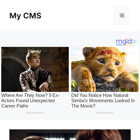
Skip
to
My CMS
Menu
content