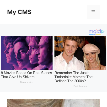
Skip
to
My CMS
Menu
content