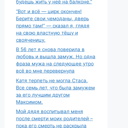
будешь жить у неё на балконе.”
“Вот и всё — цирк окончен!
Берите свои чемоданы, дверь
прямо там!” — сказал я, глядя
на свою властную тёщу и
свояченицу.
В 56 лет я снова поверила в
любовь и вышла замуж. Но одна
фраза мужа на следующее утро
всё во мне перевернула
Катя терпеть не могла Стаса.
Все семь лет, что была замужем
за его лучшим другом
Максимом.
Мой дядя воспитывал меня
после смерти моих родителей –
пока его смерть не раскрыла