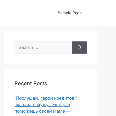
Sample Page
Search
for:
Recent Posts
“Послушай, герой кредитов,”
сказала я мужу. “Ещё раз
поможешь своей маме —