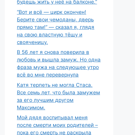
будешь жить у неё на балконе.”
“Вот и всё — цирк окончен!
Берите свои чемоданы, дверь
прямо там!” — сказал я, глядя
на свою властную тёщу и
свояченицу.
В 56 лет я снова поверила в
любовь и вышла замуж. Но одна
фраза мужа на следующее утро
всё во мне перевернула
Катя терпеть не могла Стаса.
Все семь лет, что была замужем
за его лучшим другом
Максимом.
Мой дядя воспитывал меня
после смерти моих родителей –
пока его смерть не раскрыла