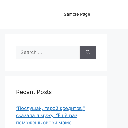
Sample Page
Search
for:
Recent Posts
“Послушай, герой кредитов,”
сказала я мужу. “Ещё раз
поможешь своей маме —