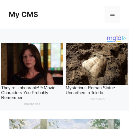
Skip
to
My CMS
Menu
content