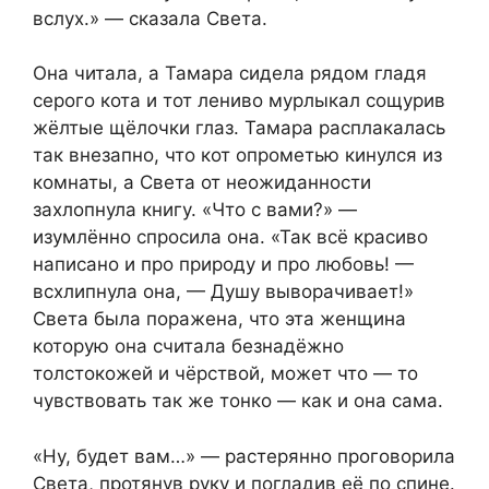
вслух.» — сказала Света.
Она читала, а Тамара сидела рядом гладя
серого кота и тот лениво мурлыкал сощурив
жёлтые щёлочки глаз. Тамара расплакалась
так внезапно, что кот опрометью кинулся из
комнаты, а Света от неожиданности
захлопнула книгу. «Что с вами?» —
изумлённо спросила она. «Так всё красиво
написано и про природу и про любовь! —
всхлипнула она, — Душу выворачивает!»
Света была поражена, что эта женщина
которую она считала безнадёжно
толстокожей и чёрствой, может что — то
чувствовать так же тонко — как и она сама.
«Ну, будет вам…» — растерянно проговорила
Света, протянув руку и погладив её по спине.