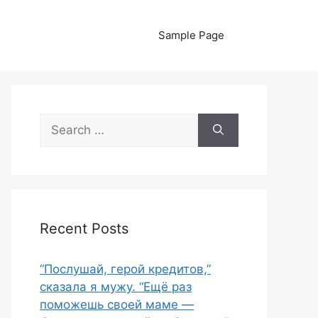
Sample Page
Search
for:
Recent Posts
“Послушай, герой кредитов,”
сказала я мужу. “Ещё раз
поможешь своей маме —