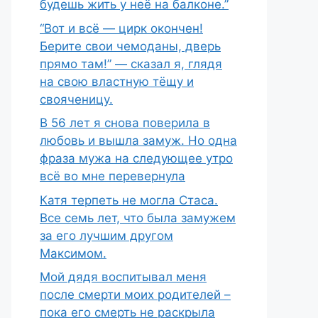
будешь жить у неё на балконе.”
“Вот и всё — цирк окончен!
Берите свои чемоданы, дверь
прямо там!” — сказал я, глядя
на свою властную тёщу и
свояченицу.
В 56 лет я снова поверила в
любовь и вышла замуж. Но одна
фраза мужа на следующее утро
всё во мне перевернула
Катя терпеть не могла Стаса.
Все семь лет, что была замужем
за его лучшим другом
Максимом.
Мой дядя воспитывал меня
после смерти моих родителей –
пока его смерть не раскрыла