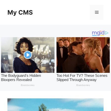
Skip
to
My CMS
Menu
content