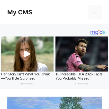
Skip
to
My CMS
Menu
content