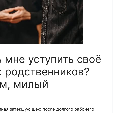
 мне уступить своё
х родственников?
м, милый
миная затекшую шею после долгого рабочего