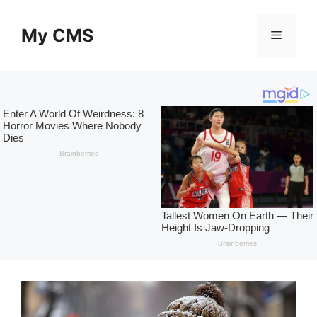
Skip
to
My CMS
Menu
content