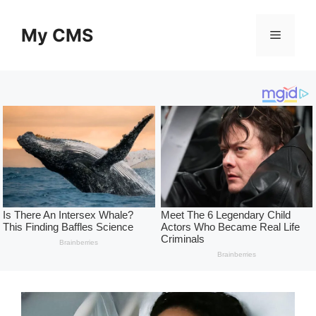
Skip
to
My CMS
Menu
content