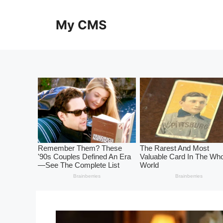
Skip
to
My CMS
content