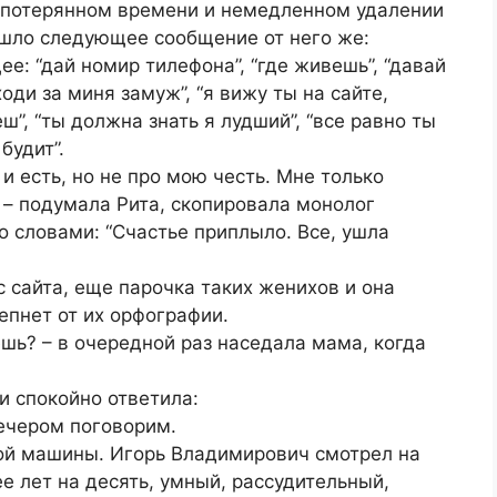
о потерянном времени и немедленном удалении
ришло следующее сообщение от него же:
е: “дай номир тилефона”, “где живешь”, “давай
ходи за миня замуж”, “я вижу ты на сайте,
ш”, “ты должна знать я лудший”, “все равно ты
будит”.
 есть, но не про мою честь. Мне только
, – подумала Рита, скопировала монолог
о словами: “Счастье приплыло. Все, ушла
с сайта, еще парочка таких женихов и она
лепнет от их орфографии.
ешь? – в очередной раз наседала мама, когда
 и спокойно ответила:
вечером поговорим.
ой машины. Игорь Владимирович смотрел на
е лет на десять, умный, рассудительный,