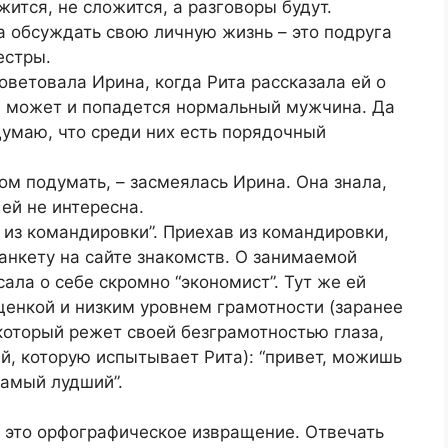
ится, не сложится, а разговоры будут.
а обсуждать свою личную жизнь – это подруга
естры.
советовала Ирина, когда Рита рассказала ей о
у, может и попадется нормальный мужчина. Да
думаю, что среди них есть порядочный
ом подумать, – засмеялась Ирина. Она знала,
 ей не интересна.
 из командировки”. Приехав из командировки,
 анкету на сайте знакомств. О занимаемой
сала о себе скромно “экономист”. Тут же ей
енкой и низким уровнем грамотности (заранее
 который режет своей безграмотностью глаза,
ий, которую испытывает Рита): “привет, можишь
самый лудший”.
ь это орфографическое извращение. Отвечать