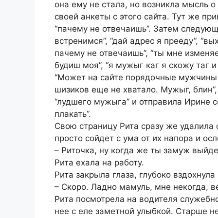
она ему не стала, но возникла мысль 
своей анкеты с этого сайта. Тут же п
“пачему не отвечаишь”. Затем следующе
встренимся”, “дай адрес я прееду”, “вы
пачему не отвечаишь”, “ты мне изменяе
будиш моя”, “я мужыг каг я скожу таг и 
“Может на сайте порядочные мужчины и
шизиков еще не хватало. Мужыг, блин”
“лудшего мужыга” и отправила Ирине с
плакать”.
Свою страницу Рита сразу же удалила 
просто сойдет с ума от их напора и ос
– Риточка, ну когда же ты замуж выйд
Рита ехала на работу.
Рита закрыла глаза, глубоко вздохнула
– Скоро. Ладно мамуль, мне некогда, 
Рита посмотрела на водителя служебн
нее с еле заметной улыбкой. Старше не