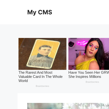
Skip
to
My CMS
content