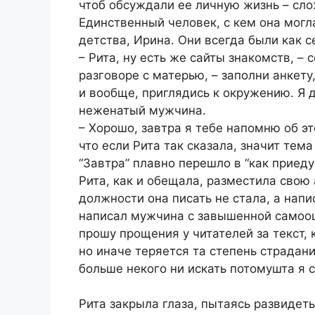
чтоб обсуждали ее личную жизнь – слож
Единственный человек, с кем она могл
детства, Ирина. Они всегда были как с
– Рита, ну есть же сайты знакомств, – 
разговоре с матерью, – заполни анкет
и вообще, приглядись к окружению. Я 
неженатый мужчина.
– Хорошо, завтра я тебе напомню об эт
что если Рита так сказала, значит тема
“Завтра” плавно перешло в “как приеду
Рита, как и обещала, разместила свою
должности она писать не стала, а напи
написал мужчина с завышенной самооц
прошу прощения у читателей за текст,
но иначе теряется та степень страдан
больше некого ни искать потомушта я 
Рита закрыла глаза, пытаясь развидет