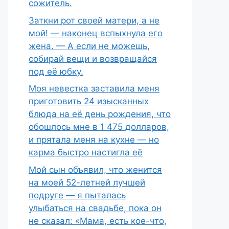
сожитель.
Заткни рот своей матери, а не
мой! — наконец вспыхнула его
жена. — А если не можешь,
собирай вещи и возвращайся
под её юбку.
Моя невестка заставила меня
приготовить 24 изысканных
блюда на её день рождения, что
обошлось мне в 1 475 долларов,
и прятала меня на кухне — но
карма быстро настигла её
Мой сын объявил, что женится
на моей 52-летней лучшей
подруге — я пыталась
улыбаться на свадьбе, пока он
не сказал: «Мама, есть кое-что,