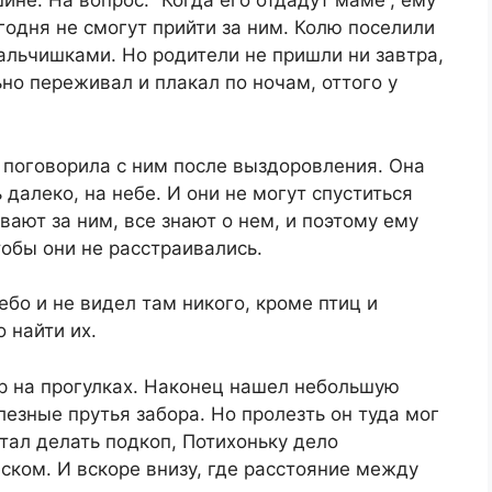
ине. На вопрос: “Когда его отдадут маме”, ему
егодня не смогут прийти за ним. Колю поселили
альчишками. Но родители не пришли ни завтра,
но переживал и плакал по ночам, оттого у
о поговорила с ним после выздоровления. Она
 далеко, на небе. И они не могут спуститься
вают за ним, все знают о нем, и поэтому ему
тобы они не расстраивались.
ебо и не видел там никого, кроме птиц и
 найти их.
р на прогулках. Наконец нашел небольшую
лезные прутья забора. Но пролезть он туда мог
тал делать подкоп, Потихоньку дело
ском. И вскоре внизу, где расстояние между