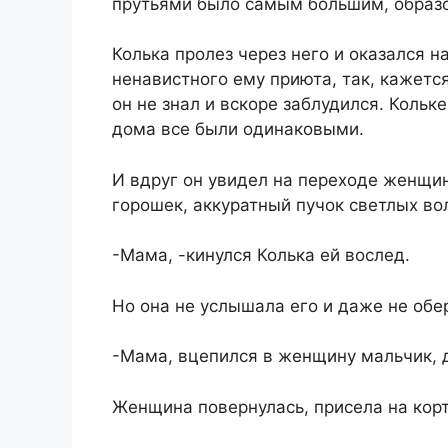
прутьями было самым большим, образо
Колька пролез через него и оказался на
ненавистного ему приюта, так, кажетс
он не знал и вскоре заблудился. Кольк
дома все были одинаковыми.
И вдруг он увидел на переходе женщин
горошек, аккуратный пучок светлых вол
-Мама, -кинулся Колька ей вослед.
Но она не услышала его и даже не обе
-Мама, вцепился в женщину мальчик, д
Женщина повернулась, присела на корт