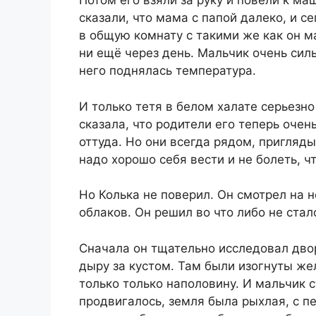
Потом его взяли за руку и повели к маш
сказали, что мама с папой далеко, и с
в общую комнату с такими же как он м
ни ещё через день. Мальчик очень силь
него поднялась температура.
И только тетя в белом халате серьезн
сказала, что родители его теперь очень
оттуда. Но они всегда рядом, пригляды
надо хорошо себя вести и не болеть, ч
Но Колька не поверил. Он смотрел на н
облаков. Он решил во что либо не стало
Сначала он тщательно исследовал дво
дыру за кустом. Там были изогнуты же
только только наполовину. И мальчик с
продвигалось, земля была рыхлая, с пе