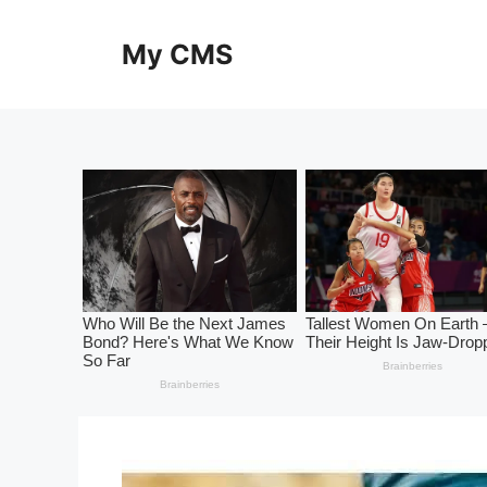
Skip
to
My CMS
content