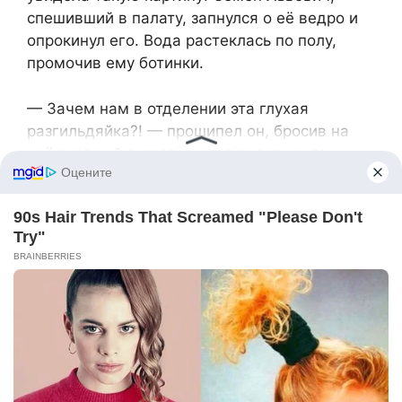
спешивший в палату, запнулся о её ведро и
опрокинул его. Вода растеклась по полу,
промочив ему ботинки.
— Зачем нам в отделении эта глухая
разгильдяйка?! — прошипел он, бросив на
неё гневный взгляд, и стал трясти ногами,
пытаясь стряхнуть воду. — От неё одни
проблемы! Уволю!
Катя прочитала всё это по его губам и
опешила от несправедливых обвинений.
Ведь это он не смотрел под ноги и сам
запнулся. Но ответить она не успела —
Семён Львович скрылся в палате. Через
минуту он выскочил и снова заворчал:
— Что стоите как истуканы? Действуйте!