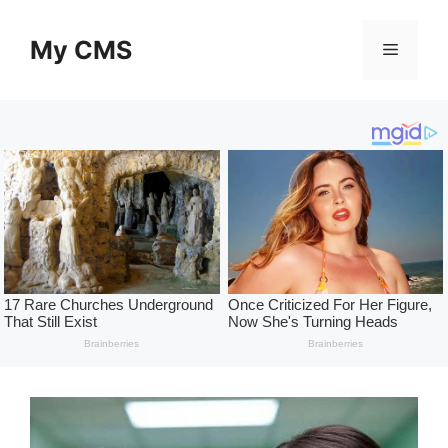
Skip
to
My CMS
Menu
content