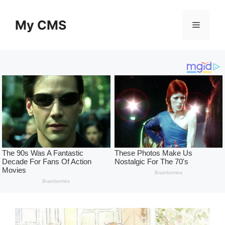
Skip
to
My CMS
Menu
content