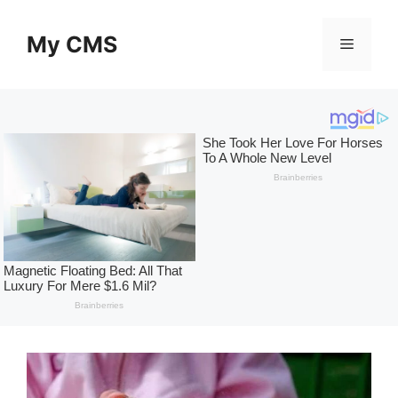
Skip
to
My CMS
Menu
content