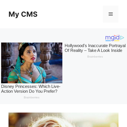
Skip
to
My CMS
Menu
content