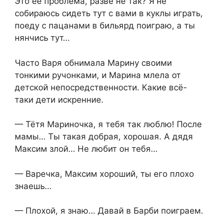
Это её проблема, разве не так? Я не
собираюсь сидеть тут с вами в куклы играть,
поеду с пацанами в бильярд поиграю, а ты
нянчись тут…
Часто Варя обнимала Марину своими
тонкими ручонками, и Марина млела от
детской непосредственности. Какие всё-
таки дети искренние.
— Тётя Мариночка, я тебя так люблю! После
мамы… Ты такая добрая, хорошая. А дядя
Максим злой… Не любит он тебя…
— Варечка, Максим хороший, ты его плохо
знаешь…
— Плохой, я знаю… Давай в Барби поиграем.