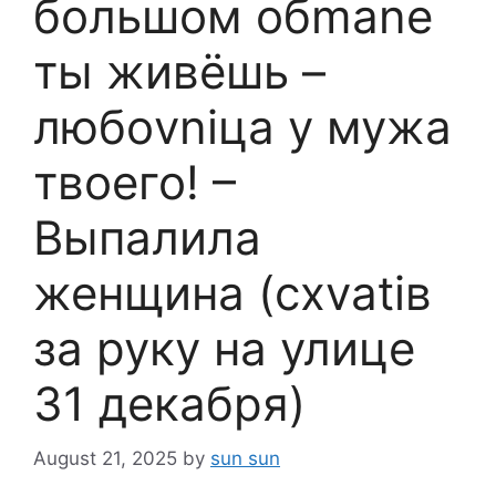
большом обmаnе
ты живёшь –
любоvniца у мужа
твоего! –
Выпалила
женщина (схvаtiв
за руку на улице
31 декабря)
August 21, 2025
by
sun sun