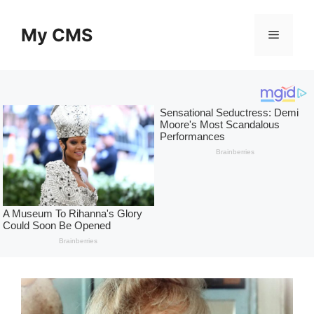
Skip
to
My CMS
Menu
content