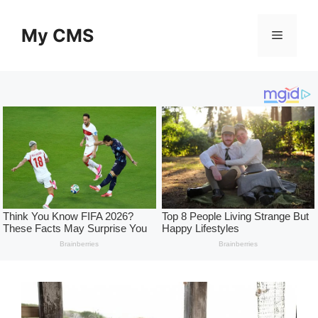
Skip
to
My CMS
Menu
content