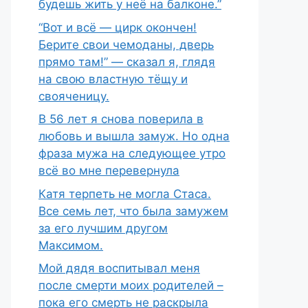
будешь жить у неё на балконе.”
“Вот и всё — цирк окончен!
Берите свои чемоданы, дверь
прямо там!” — сказал я, глядя
на свою властную тёщу и
свояченицу.
В 56 лет я снова поверила в
любовь и вышла замуж. Но одна
фраза мужа на следующее утро
всё во мне перевернула
Катя терпеть не могла Стаса.
Все семь лет, что была замужем
за его лучшим другом
Максимом.
Мой дядя воспитывал меня
после смерти моих родителей –
пока его смерть не раскрыла