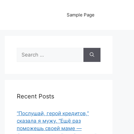
Sample Page
Search
for:
Recent Posts
“Послушай, герой кредитов,”
сказала я мужу. “Ещё раз
поможешь своей маме —