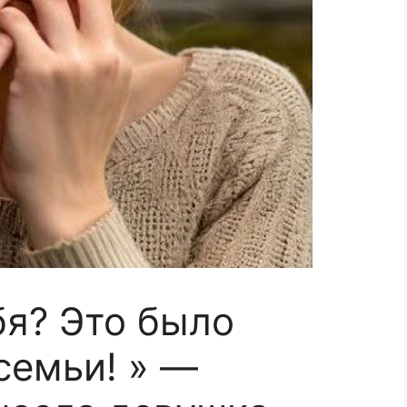
бя? Это было
семьи! » —