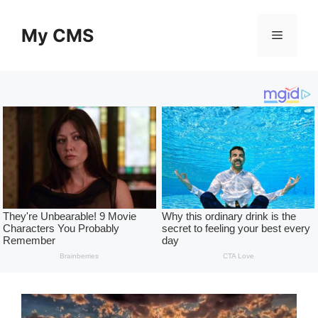
Skip
to
My CMS
Menu
content