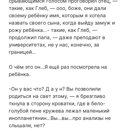
срывающимся голосом проговорил отец, —
такие, как Глеб, — ооо, боже, они дали
своему ребёнку имя, которым я хотела
назвать своего сына, когда выйду замуж и
рожу ребёнка…- такие, как Глеб, —
продолжил папа, — даже преподают в
университетах, не у нас, конечно, за
границей…
О чём это он…Я ещё раз посмотрела на
ребёнка.
-Он у вас что? Д а у н? Вы позволили
родиться на свет этому, — я брезгливо
ткнула в сторону кроватки, где в бело-
голубой пене кружева лежал маленький
инопланетянин…Вы…вы…про анализы не
слышали, нет?