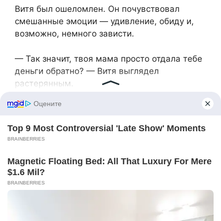
Витя был ошеломлен. Он почувствовал
смешанные эмоции — удивление, обиду и,
возможно, немного зависти.
— Так значит, твоя мама просто отдала тебе
деньги обратно? — Витя выглядел
растерянным.
— Да, Витя. Она понимает нашу ситуацию и
решила нас поддержать. Ей не нужны эти
деньги, и она хочет, чтобы мы жили лучше.
Мы, а не свекровь — объяснила Люба,
пытаясь сгладить неловкость.
— Понятно, — тихо сказал Витя. Сколько
Люба не старалась, она так и не смогла
понять его чувству в тот вечер.