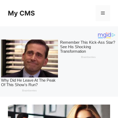
Skip
to
My CMS
Menu
content