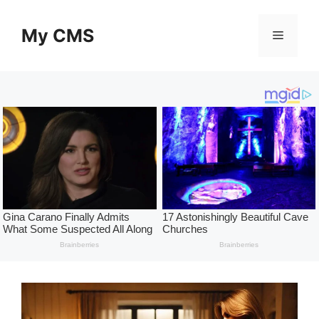
Skip
to
My CMS
Menu
content