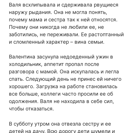
Валя всхлипывала и сдерживала рвущиеся
наружу рыдания. Она не могла понять,
почему мама и сестра так к ней относятся.
Почему они никогда не любили ее, не
заботились, не переживали. Ее растоптанный
и сломленный характер – вина семьи.
Валентина засунула недоеденный ужин в
холодильник, аппетит пропал после
разговора с мамой. Она искупалась и легла
спать. Следующий день не принес ей ничего
хорошего. Загрузка на работе становилась
все больше, коллеги часто просили ее об
одолжения. Валя не находила в себе сил,
чтобы отказаться.
В субботу утром она отвезла сестру и ее
детей на дачу. Всю дорогу дети шумели и