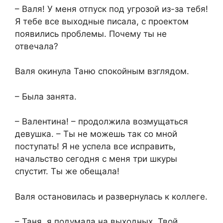
– Валя! У меня отпуск под угрозой из-за тебя!
Я тебе все выходные писала, с проектом
появились проблемы. Почему ты не
отвечала?
Валя окинула Таню спокойным взглядом.
– Была занята.
– Валентина! – продолжила возмущаться
девушка. – Ты не можешь так со мной
поступать! Я не успела все исправить,
начальство сегодня с меня три шкуры
спустит. Ты же обещала!
Валя остановилась и развернулась к коллеге.
– Таня, я подумала на выходных. Твой