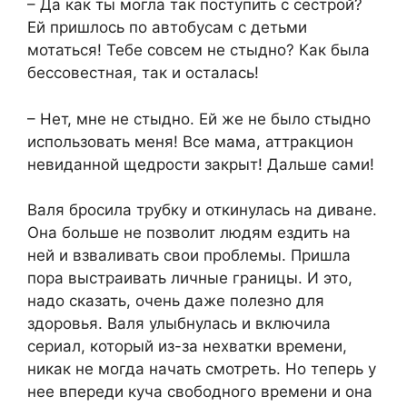
– Да как ты могла так поступить с сестрой?
Ей пришлось по автобусам с детьми
мотаться! Тебе совсем не стыдно? Как была
бессовестная, так и осталась!
– Нет, мне не стыдно. Ей же не было стыдно
использовать меня! Все мама, аттракцион
невиданной щедрости закрыт! Дальше сами!
Валя бросила трубку и откинулась на диване.
Она больше не позволит людям ездить на
ней и взваливать свои проблемы. Пришла
пора выстраивать личные границы. И это,
надо сказать, очень даже полезно для
здоровья. Валя улыбнулась и включила
сериал, который из-за нехватки времени,
никак не могда начать смотреть. Но теперь у
нее впереди куча свободного времени и она