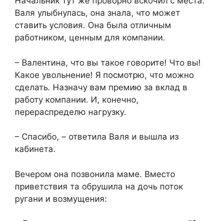
Начальник тут же проворно вскочил с места.
Валя улыбнулась, она знала, что может
ставить условия. Она была отличным
работником, ценным для компании.
– Валентина, что вы такое говорите! Что вы!
Какое увольнение! Я посмотрю, что можно
сделать. Назначу вам премию за вклад в
работу компании. И, конечно,
перераспределю нагрузку.
– Спасибо, – ответила Валя и вышла из
кабинета.
Вечером она позвонила маме. Вместо
приветствия та обрушила на дочь поток
ругани и возмущения: