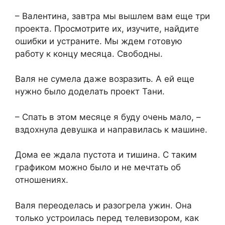
– Валентина, завтра мы вышлем вам еще три
проекта. Просмотрите их, изучите, найдите
ошибки и устраните. Мы ждем готовую
работу к концу месяца. Свободны.
Валя не сумела даже возразить. А ей еще
нужно было доделать проект Тани.
– Спать в этом месяце я буду очень мало, –
вздохнула девушка и направилась к машине.
Дома ее ждала пустота и тишина. С таким
графиком можно было и не мечтать об
отношениях.
Валя переоделась и разогрела ужин. Она
только устроилась перед телевизором, как