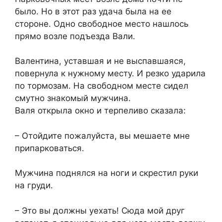
было. Но в этот раз удача была на ее
стороне. Одно свободное место нашлось
прямо возле подъезда Вали.
Валентина, уставшая и не выспавшаяся,
повернула к нужному месту. И резко ударила
по тормозам. На свободном месте сидел
смутно знакомый мужчина.
Валя открыла окно и терпеливо сказала:
– Отойдите пожалуйста, вы мешаете мне
припарковаться.
Мужчина поднялся на ноги и скрестил руки
на груди.
– Это вы должны уехать! Сюда мой друг