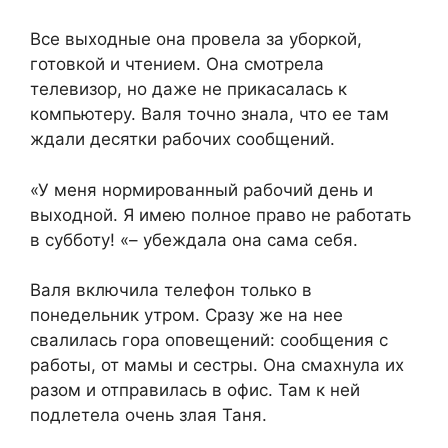
Все выходные она провела за уборкой,
готовкой и чтением. Она смотрела
телевизор, но даже не прикасалась к
компьютеру. Валя точно знала, что ее там
ждали десятки рабочих сообщений.
«У меня нормированный рабочий день и
выходной. Я имею полное право не работать
в субботу! «– убеждала она сама себя.
Валя включила телефон только в
понедельник утром. Сразу же на нее
свалилась гора оповещений: сообщения с
работы, от мамы и сестры. Она смахнула их
разом и отправилась в офис. Там к ней
подлетела очень злая Таня.