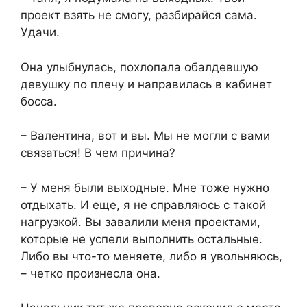
проект взять не смогу, разбирайся сама.
Удачи.
Она улыбнулась, похлопала обалдевшую
девушку по плечу и направилась в кабинет
босса.
– Валентина, вот и вы. Мы не могли с вами
связаться! В чем причина?
– У меня были выходные. Мне тоже нужно
отдыхать. И еще, я не справляюсь с такой
нагрузкой. Вы завалили меня проектами,
которые не успели выполнить остальные.
Либо вы что-то меняете, либо я увольняюсь,
– четко произнесла она.