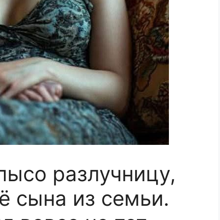
лысо разлучницу,
ё сына из семьи.