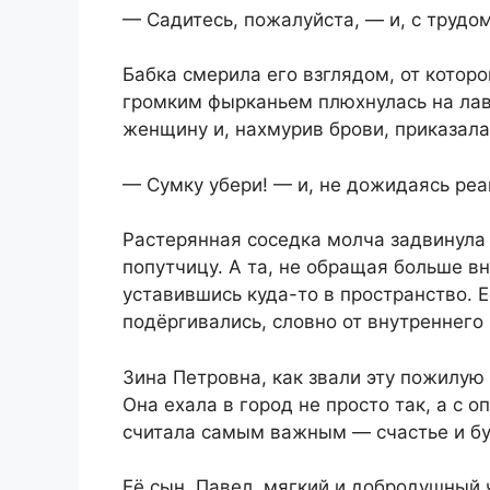
— Садитесь, пожалуйста, — и, с трудом
Бабка смерила его взглядом, от которог
громким фырканьем плюхнулась на лав
женщину и, нахмурив брови, приказала
— Сумку убери! — и, не дожидаясь реа
Растерянная соседка молча задвинула 
попутчицу. А та, не обращая больше 
уставившись куда-то в пространство. 
подёргивались, словно от внутреннего
Зина Петровна, как звали эту пожилую
Она ехала в город не просто так, а с о
считала самым важным — счастье и бу
Её сын, Павел, мягкий и добродушный 