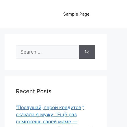
Sample Page
Search
for:
Recent Posts
“Послушай, герой кредитов,”
сказала я мужу. “Ещё раз
поможешь своей маме —