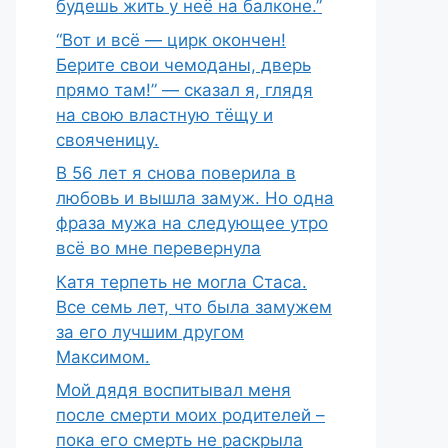
будешь жить у неё на балконе.”
“Вот и всё — цирк окончен!
Берите свои чемоданы, дверь
прямо там!” — сказал я, глядя
на свою властную тёщу и
свояченицу.
В 56 лет я снова поверила в
любовь и вышла замуж. Но одна
фраза мужа на следующее утро
всё во мне перевернула
Катя терпеть не могла Стаса.
Все семь лет, что была замужем
за его лучшим другом
Максимом.
Мой дядя воспитывал меня
после смерти моих родителей –
пока его смерть не раскрыла