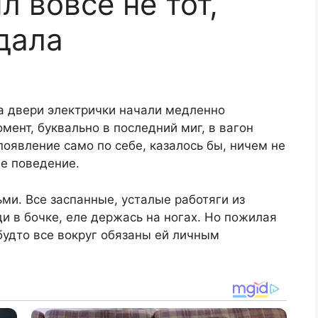
л вовсе не тот,
дала
а двери электрички начали медленно
мент, буквально в последний миг, в вагон
оявление само по себе, казалось бы, ничем не
е поведение.
ми. Все заспанные, усталые работяги из
ди в бочке, еле держась на ногах. Но пожилая
 будто все вокруг обязаны ей личным