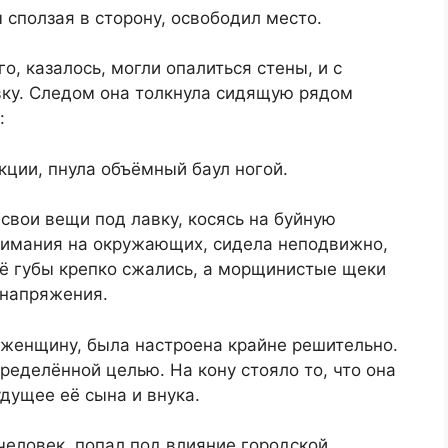
 сползая в сторону, освободил место.
о, казалось, могли опалиться стены, и с
ку. Следом она толкнула сидящую рядом
:
кции, пнула объёмный баул ногой.
свои вещи под лавку, косясь на буйную
внимания на окружающих, сидела неподвижно,
Её губы крепко сжались, а морщинистые щеки
 напряжения.
 женщину, была настроена крайне решительно.
пределённой целью. На кону стояло то, что она
дущее её сына и внука.
человек, попал под влияние городской