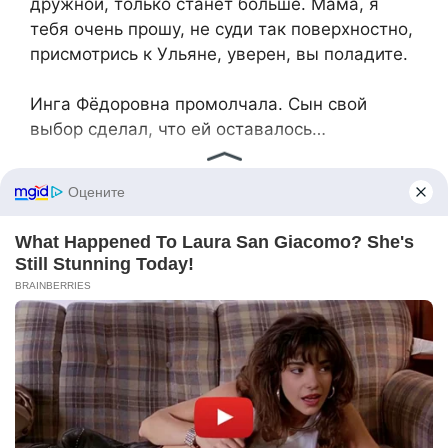
дружной, только станет больше. Мама, я
тебя очень прошу, не суди так поверхностно,
присмотрись к Ульяне, уверен, вы поладите.
Инга Фёдоровна промолчала. Сын свой
выбор сделал, что ей оставалось…
— Уля, Ульяна, дети собраны? Мы с
Ярославом Степановичем подъедем через
пятнадцать минут. – Щебетала в трубку Инга
Фёдоровна.
— Инга Фёдоровна, вы от них ещё не устали?
Может, мы сами в эти выходные? –
Смущённо отвечала на другом конце Ульяна.
— Уля, ты и так всю неделю с ними.
Выходные. Я бабушка как никак, тоже имею